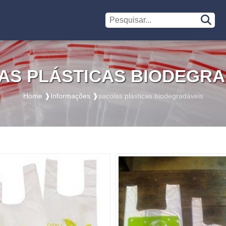
AS PLÁSTICAS BIODEGRA
Home ❱
Informações ❱
sacolas plásticas biodegradáveis