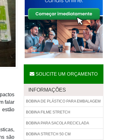
SOLICITE UM ORÇAMENTO
INFORMAÇÕES
pactos
BOBINA DE PLÁSTICO PARA EMBALAGEM
m falar
 estão
BOBINA FILME STRETCH
BOBINA PARA SACOLA RECICLADA
ticas,
BOBINA STRETCH 50 CM
ns são