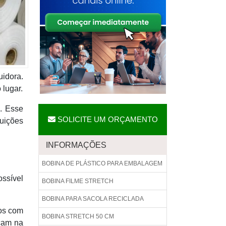
idora.
 lugar.
. Esse
SOLICITE UM ORÇAMENTO
tuições
INFORMAÇÕES
BOBINA DE PLÁSTICO PARA EMBALAGEM
ossível
BOBINA FILME STRETCH
BOBINA PARA SACOLA RECICLADA
os com
BOBINA STRETCH 50 CM
ocam na