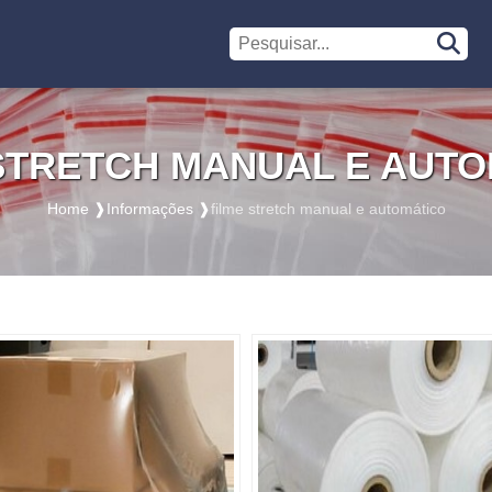
STRETCH MANUAL E AUT
Home ❱
Informações ❱
filme stretch manual e automático