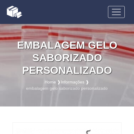
EMBALAGEM GELO
SABORIZADO
PERSONALIZADO
Home ❱
Informações ❱
embalagem gelo saborizado personalizado