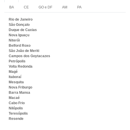
BA
CE
GO e DF
AM
PA
Rio de Janeiro
São Gonçalo
Duque de Caxias
Nova Iguaçu
Niterói
Belford Roxo
São João de Meriti
Campos dos Goytacazes
Petrópolis
Volta Redonda
Magé
Itaboraí
Mesquita
Nova Friburgo
Barra Mansa
Macaé
Cabo Frio
Nilópolis
Teresópolis
Resende