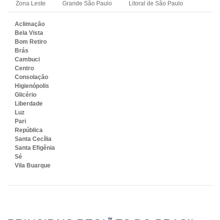
Zona Leste
Grande São Paulo
Litoral de São Paulo
Aclimação
Bela Vista
Bom Retiro
Brás
Cambuci
Centro
Consolação
Higienópolis
Glicério
Liberdade
Luz
Pari
República
Santa Cecília
Santa Efigênia
Sé
Vila Buarque