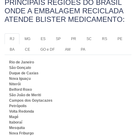
PRINCIPAIS REGIÕES DO BRASIL
ONDE A EMBALAGEM RECICLADA
ATENDE BLISTER MEDICAMENTO:
RJ
MG
ES
SP
PR
SC
RS
PE
BA
CE
GO e DF
AM
PA
Rio de Janeiro
São Gonçalo
Duque de Caxias
Nova Iguaçu
Niterói
Belford Roxo
São João de Meriti
Campos dos Goytacazes
Petrópolis
Volta Redonda
Magé
Itaboraí
Mesquita
Nova Friburgo