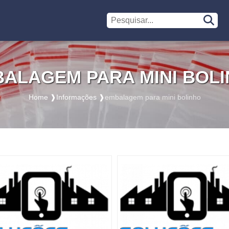
ALAGEM PARA MINI BOL
Home ❱
Informações ❱
embalagem para mini bolinho