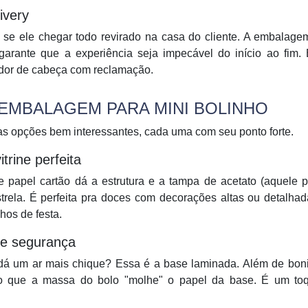
ivery
iê se ele chegar todo revirado na casa do cliente. A embalage
garante que a experiência seja impecável do início ao fim.
r dor de cabeça com reclamação.
 EMBALAGEM PARA MINI BOLINHO
s opções bem interessantes, cada uma com seu ponto forte.
trine perfeita
e papel cartão dá a estrutura e a tampa de acetato (aquele p
strela. É perfeita pra doces com decorações altas ou detalha
hos de festa.
 e segurança
á um ar mais chique? Essa é a base laminada. Além de bonit
ndo que a massa do bolo "molhe" o papel da base. É um to