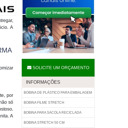
tregar,
cio. A
RMA
SOLICITE UM ORÇAMENTO
nomizar
INFORMAÇÕES
BOBINA DE PLÁSTICO PARA EMBALAGEM
te, por
 não só
BOBINA FILME STRETCH
ostoso.
BOBINA PARA SACOLA RECICLADA
ita. A
BOBINA STRETCH 50 CM