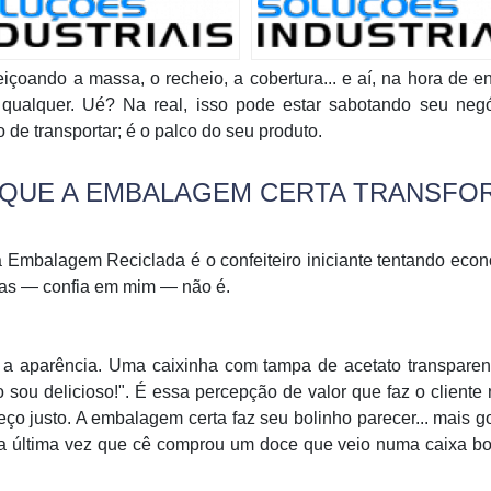
çoando a massa, o recheio, a cobertura... e aí, na hora de en
ualquer. Ué? Na real, isso pode estar sabotando seu negó
 de transportar; é o palco do seu produto.
R QUE A EMBALAGEM CERTA TRANSFO
a Embalagem Reciclada é o confeiteiro iniciante tentando eco
mas — confia em mim — não é.
a a aparência. Uma caixinha com tampa de acetato transparen
o sou delicioso!". É essa percepção de valor que faz o cliente
o justo. A embalagem certa faz seu bolinho parecer... mais g
 última vez que cê comprou um doce que veio numa caixa bon