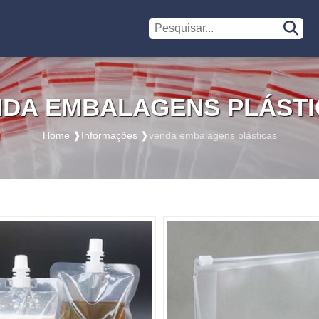
NDA EMBALAGENS PLÁSTI
Home ❱
Informações ❱
venda embalagens plásticas