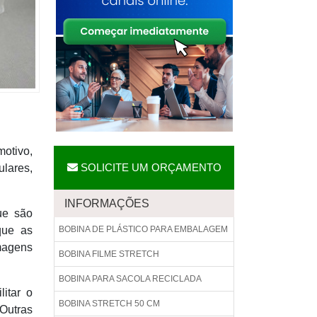
motivo,
SOLICITE UM ORÇAMENTO
lares,
INFORMAÇÕES
ue são
que as
BOBINA DE PLÁSTICO PARA EMBALAGEM
magens
BOBINA FILME STRETCH
BOBINA PARA SACOLA RECICLADA
itar o
BOBINA STRETCH 50 CM
 Outras