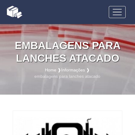
EMBALAGENS PARA
LANCHES ATACADO
Home ❱
Informações ❱
embalagens para lanches atacado