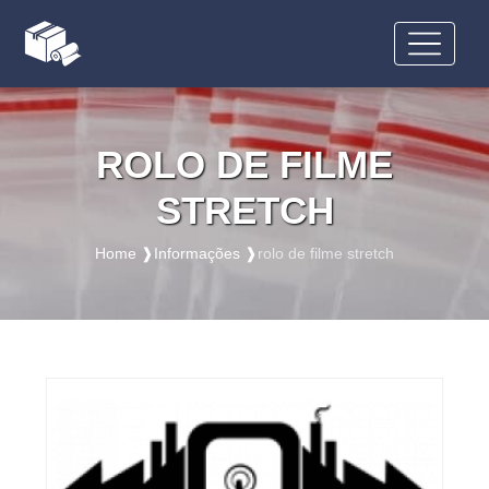
ROLO DE FILME
STRETCH
Home ❱
Informações ❱
rolo de filme stretch