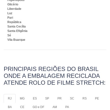
Higienópolis
Glicério
Liberdade
Luz
Pari
República
Santa Cecília
Santa Efigênia
Sé
Vila Buarque
PRINCIPAIS REGIÕES DO BRASIL
ONDE A EMBALAGEM RECICLADA
ATENDE ROLO DE FILME STRETCH:
RJ
MG
ES
SP
PR
SC
RS
PE
BA
CE
GO e DF
AM
PA