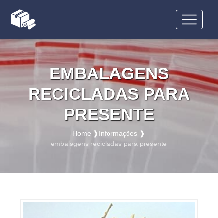
EMBALAGENS
RECICLADAS PARA
PRESENTE
Home ❱
Informações ❱
embalagens recicladas para presente