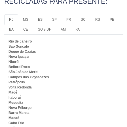
RECICLADAS PARA PRESENTE:
RJ
MG
ES
SP
PR
SC
RS
PE
BA
CE
GO e DF
AM
PA
Rio de Janeiro
São Gonçalo
Duque de Caxias
Nova Iguaçu
Niterói
Belford Roxo
São João de Meriti
Campos dos Goytacazes
Petrópolis
Volta Redonda
Magé
Itaboraí
Mesquita
Nova Friburgo
Barra Mansa
Macaé
Cabo Frio