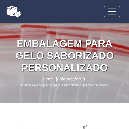
EMBALAGEM PARA
GELO SABORIZADO
PERSONALIZADO
Home ❱
Informações ❱
embalagem para gelo saborizado personalizado