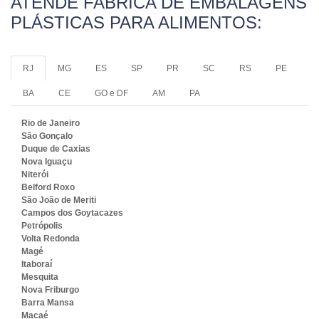
ATENDE FABRICA DE EMBALAGENS
PLÁSTICAS PARA ALIMENTOS:
RJ
MG
ES
SP
PR
SC
RS
PE
BA
CE
GO e DF
AM
PA
Rio de Janeiro
São Gonçalo
Duque de Caxias
Nova Iguaçu
Niterói
Belford Roxo
São João de Meriti
Campos dos Goytacazes
Petrópolis
Volta Redonda
Magé
Itaboraí
Mesquita
Nova Friburgo
Barra Mansa
Macaé