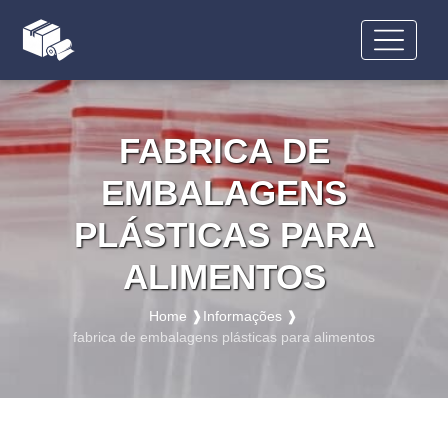
FABRICA DE
EMBALAGENS
PLÁSTICAS PARA
ALIMENTOS
Home ❱
Informações ❱
fabrica de embalagens plásticas para alimentos