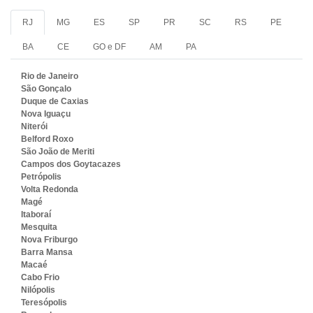
RJ
MG
ES
SP
PR
SC
RS
PE
BA
CE
GO e DF
AM
PA
Rio de Janeiro
São Gonçalo
Duque de Caxias
Nova Iguaçu
Niterói
Belford Roxo
São João de Meriti
Campos dos Goytacazes
Petrópolis
Volta Redonda
Magé
Itaboraí
Mesquita
Nova Friburgo
Barra Mansa
Macaé
Cabo Frio
Nilópolis
Teresópolis