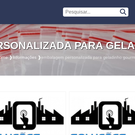
SONALIZADA PARA GEL
ome ❱
Informações ❱
embalagem personalizada para geladinho gourm