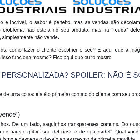
o é incrível, o sabor é perfeito, mas as vendas não decola
o problema não esteja no seu produto, mas na "roupa" del
s, simplesmente não vende.
os, como fazer o cliente escolher o seu? É aqui que a mág
isso funciona mesmo? Fica aqui que eu te mostro.
PERSONALIZADA? SPOILER: NÃO É S
 de uma coisa: ela é o primeiro contato do cliente com seu pro
 vende!)
nhos. De um lado, saquinhos transparentes comuns. Do outr
ue parece gritar "sou delicioso e de qualidade!". Qual você
nalismo e desperta o desejo antes mesmo da primeira mordida.