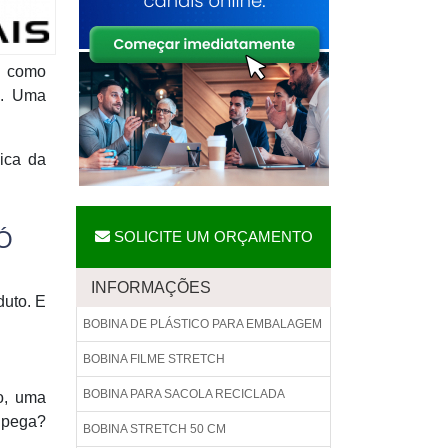
m como
e. Uma
ica da
Ó
SOLICITE UM ORÇAMENTO
INFORMAÇÕES
duto. E
BOBINA DE PLÁSTICO PARA EMBALAGEM
BOBINA FILME STRETCH
BOBINA PARA SACOLA RECICLADA
o, uma
 pega?
BOBINA STRETCH 50 CM