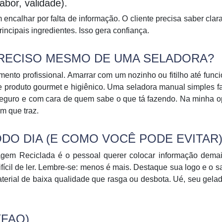
bor, validade).
 encalhar por falta de informação. O cliente precisa saber cla
rincipais ingredientes. Isso gera confiança.
 PRECISO MESMO DE UMA SELADORA?
ento profissional.
Amarrar com um nozinho ou fitilho até func
 produto gourmet e higiênico. Uma seladora manual simples f
 seguro e com cara de quem sabe o que tá fazendo. Na minha o
m que traz.
DO DIA (E COMO VOCÊ PODE EVITAR)
gem Reciclada é o pessoal querer colocar informação dema
ícil de ler. Lembre-se: menos é mais. Destaque sua logo e o s
aterial de baixa qualidade que rasga ou desbota. Ué, seu gela
FAQ)