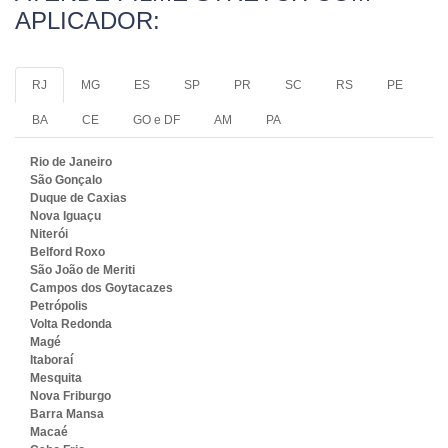
APLICADOR:
RJ
MG
ES
SP
PR
SC
RS
PE
BA
CE
GO e DF
AM
PA
Rio de Janeiro
São Gonçalo
Duque de Caxias
Nova Iguaçu
Niterói
Belford Roxo
São João de Meriti
Campos dos Goytacazes
Petrópolis
Volta Redonda
Magé
Itaboraí
Mesquita
Nova Friburgo
Barra Mansa
Macaé