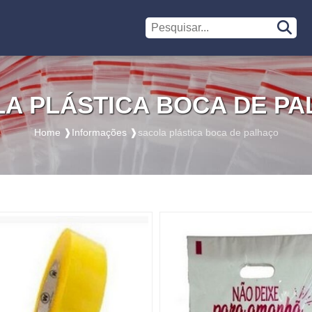
A PLÁSTICA BOCA DE P
Home ❱
Informações ❱
sacola plástica boca de palhaço