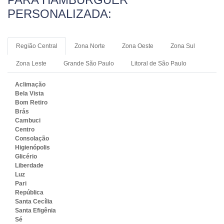
PERSONALIZADA:
Região Central
Zona Norte
Zona Oeste
Zona Sul
Zona Leste
Grande São Paulo
Litoral de São Paulo
Aclimação
Bela Vista
Bom Retiro
Brás
Cambuci
Centro
Consolação
Higienópolis
Glicério
Liberdade
Luz
Pari
República
Santa Cecília
Santa Efigênia
Sé