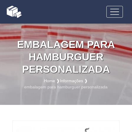
EMBALAGEM PARA
HAMBURGUER
PERSONALIZADA
Home ❱
Informações ❱
embalagem para hamburguer personalizada