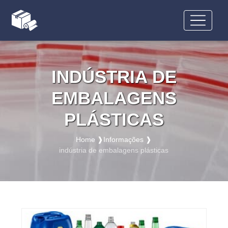
INDÚSTRIA DE
EMBALAGENS
PLÁSTICAS
Home ❱
Informações ❱
indústria de embalagens plásticas