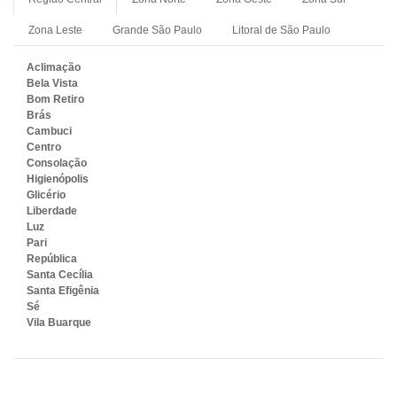
Zona Leste
Grande São Paulo
Litoral de São Paulo
Aclimação
Bela Vista
Bom Retiro
Brás
Cambuci
Centro
Consolação
Higienópolis
Glicério
Liberdade
Luz
Pari
República
Santa Cecília
Santa Efigênia
Sé
Vila Buarque